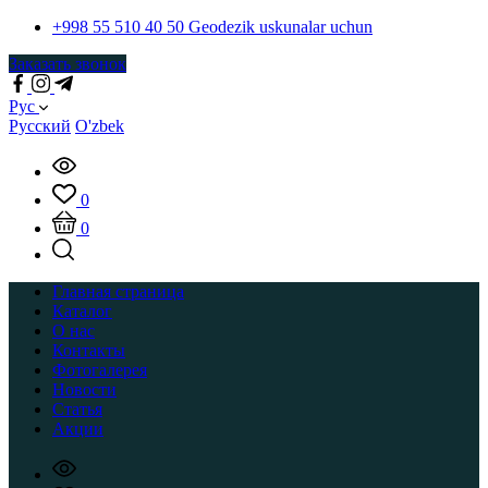
+998 55 510 40 50
Geodezik uskunalar uchun
Заказать звонок
Рус
Русский
O'zbek
0
0
Главная страница
Каталог
О нас
Контакты
Фотогалерея
Новости
Статья
Акции