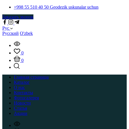
+998 55 510 40 50
Geodezik uskunalar uchun
Заказать звонок
Рус
Русский
O'zbek
0
0
Главная страница
Каталог
О нас
Контакты
Фотогалерея
Новости
Статья
Акции